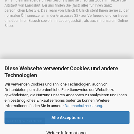
Wir sind ein inhabergeführtes Geschäft und seit Februar 2009 im Herzen der
Altstadt von Landshut. Bei uns finden Sie (fast) alles für Ihren ganz
persönlichen Lifestyle. Das Team von Ullrich & Ullrich steht Ihnen gerne zu den
normalen Öffnungszeiten in der Grasgasse 327 zur Verfügung und wir freuen
uns über Ihren Besuch sowohl im Ladengeschäft, als auch in unserem Online
Shop.
Unser Ladengeschäft:
Diese Webseite verwendet Cookies und andere
Technologien
Ullrich&Ullrich
Kristina Ullrich
Wir verwenden Cookies und ähnliche Technologien, auch von
Grasgasse 327
Drittanbietern, um die ordentliche Funktionsweise der Website zu
84028 Landshut
gewährleisten, die Nutzung unseres Angebotes zu analysieren und Ihnen
Telefon
+49 (0)871 9659368
ein bestmögliches Einkaufserlebnis bieten zu können. Weitere
E-Mail: kontakt@ullrichundullrich.de
Informationen finden Sie in unserer
Datenschutzerklärung
.
Alle Akzeptieren
Vertrag widerrufen
Weitere Informationen