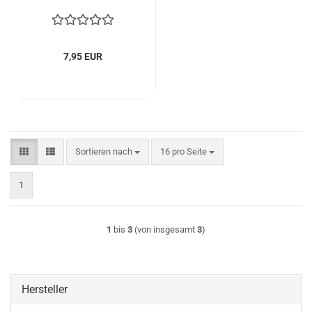
7,95 EUR
Sortieren nach
pro Seite
Sortieren nach
16 pro Seite
1
1
bis
3
(von insgesamt
3
)
Hersteller