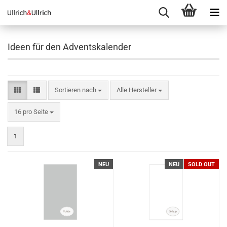
Ideen für den Adventskalender
Sortieren nach
Sortieren nach
Alle Hersteller
pro Seite
16 pro Seite
1
NEU
NEU
SOLD OUT