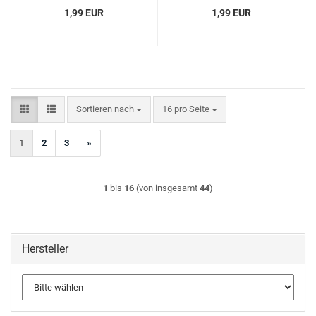
1,99 EUR
1,99 EUR
Sortieren nach
pro Seite
Sortieren nach
16 pro Seite
1
2
3
»
1
bis
16
(von insgesamt
44
)
Hersteller