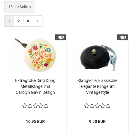
pro Seite
16 pro Seite
1
2
3
»
NEU
NEU
Extragroße Ding Dong
Klangvolle, klassische
Metallklingel mit
elegante Klingel im
Carolyn Gavin Design
Vintagestyle
16,95 EUR
9,50 EUR