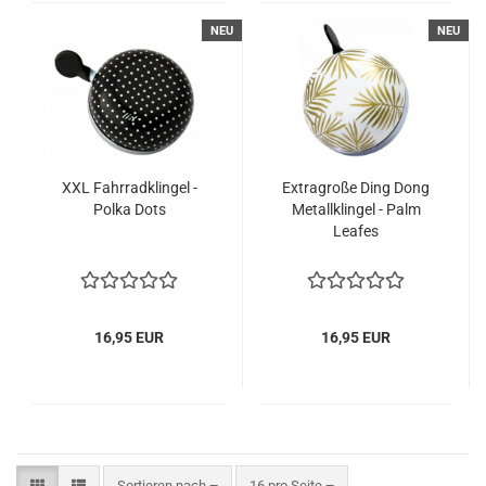
NEU
NEU
XXL Fahrradklingel -
Extragroße Ding Dong
Polka Dots
Metallklingel - Palm
Leafes
16,95 EUR
16,95 EUR
Sortieren nach
pro Seite
Sortieren nach
16 pro Seite