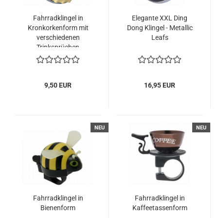
Fahrradklingel in
Elegante XXL Ding
Kronkorkenform mit
Dong Klingel - Metallic
verschiedenen
Leafs
Trinksprüchen
9,50 EUR
16,95 EUR
NEU
NEU
Fahrradklingel in
Fahrradklingel in
Bienenform
Kaffeetassenform