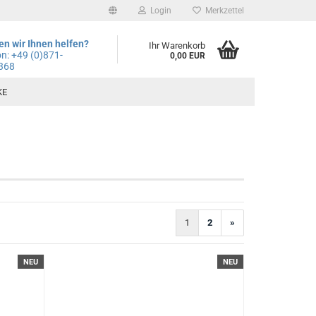
Login
Merkzettel
n wir Ihnen helfen?
Ihr Warenkorb
on: +49
(0)871-
0,00 EUR
368
KE
1
2
»
NEU
NEU