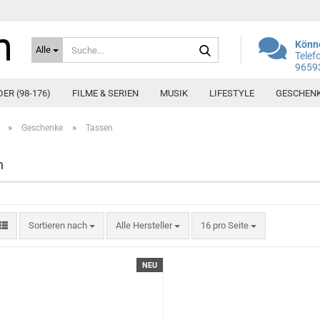
Suche...
Könne
Alle
Telef
9659
DER (98-176)
FILME & SERIEN
MUSIK
LIFESTYLE
GESCHEN
»
»
Geschenke
Tassen
n
Sortieren nach
pro Seite
Sortieren nach
Alle Hersteller
16 pro Seite
NEU