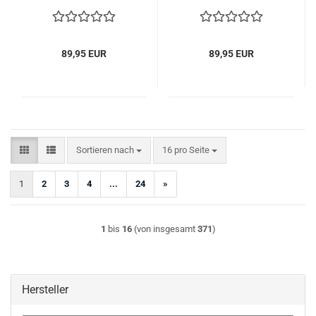
89,95 EUR
89,95 EUR
Sortieren nach
pro Seite
Sortieren nach
16 pro Seite
1
2
3
4
...
24
»
1
bis
16
(von insgesamt
371
)
Hersteller