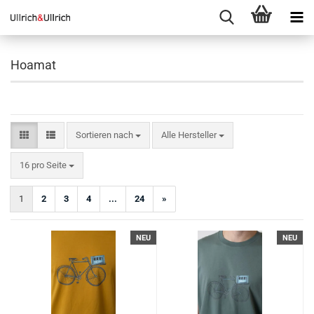
Hoamat
Sortieren nach
Sortieren nach
Alle Hersteller
pro Seite
16 pro Seite
1
2
3
4
...
24
»
NEU
NEU