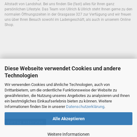
Altstadt von Landshut. Bei uns finden Sie (fast) alles für Ihren ganz
persönlichen Lifestyle. Das Team von Ullrich & Ullrich steht Ihnen gerne zu den
normalen Öffnungszeiten in der Grasgasse 327 zur Verfügung und wir freuen
uns über Ihren Besuch sowohl im Ladengeschäft, als auch in unserem Online
Shop.
Unser Ladengeschäft:
Diese Webseite verwendet Cookies und andere
Technologien
Ullrich&Ullrich
Kristina Ullrich
Wir verwenden Cookies und ähnliche Technologien, auch von
Grasgasse 327
Drittanbietern, um die ordentliche Funktionsweise der Website zu
84028 Landshut
gewährleisten, die Nutzung unseres Angebotes zu analysieren und Ihnen
Telefon
+49 (0)871 9659368
ein bestmögliches Einkaufserlebnis bieten zu können. Weitere
E-Mail: kontakt@ullrichundullrich.de
Informationen finden Sie in unserer
Datenschutzerklärung
.
Alle Akzeptieren
Vertrag widerrufen
Weitere Informationen