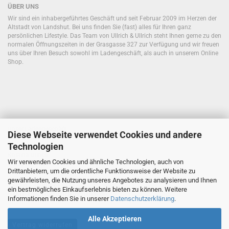
ÜBER UNS
Wir sind ein inhabergeführtes Geschäft und seit Februar 2009 im Herzen der
Altstadt von Landshut. Bei uns finden Sie (fast) alles für Ihren ganz
persönlichen Lifestyle. Das Team von Ullrich & Ullrich steht Ihnen gerne zu den
normalen Öffnungszeiten in der Grasgasse 327 zur Verfügung und wir freuen
uns über Ihren Besuch sowohl im Ladengeschäft, als auch in unserem Online
Shop.
Unser Ladengeschäft:
Diese Webseite verwendet Cookies und andere
Technologien
Ullrich&Ullrich
Kristina Ullrich
Wir verwenden Cookies und ähnliche Technologien, auch von
Grasgasse 327
Drittanbietern, um die ordentliche Funktionsweise der Website zu
84028 Landshut
gewährleisten, die Nutzung unseres Angebotes zu analysieren und Ihnen
Telefon
+49 (0)871 9659368
ein bestmögliches Einkaufserlebnis bieten zu können. Weitere
E-Mail: kontakt@ullrichundullrich.de
Informationen finden Sie in unserer
Datenschutzerklärung
.
Alle Akzeptieren
Vertrag widerrufen