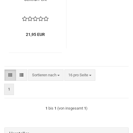
21,95 EUR
Sortieren nach
pro Seite
Sortieren nach
16 pro Seite
1
1
bis
1
(von insgesamt
1
)