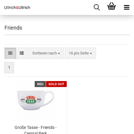
Friends
Sortieren nach
pro Seite
Sortieren nach
16 pro Seite
1
NEU
SOLD OUT
Große Tasse - Friends -
Central Perk