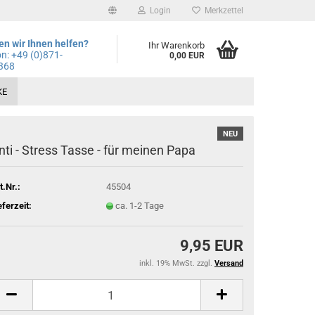
Login
Merkzettel
n wir Ihnen helfen?
Ihr Warenkorb
on: +49
(0)871-
0,00 EUR
368
KE
NEU
nti - Stress Tasse - für meinen Papa
t.Nr.:
45504
eferzeit:
ca. 1-2 Tage
9,95 EUR
inkl. 19% MwSt. zzgl.
Versand