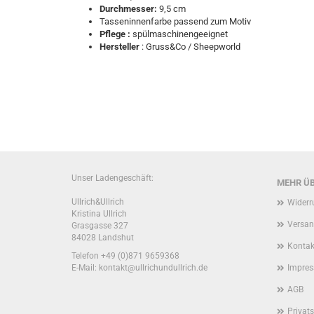
Durchmesser:
9,5 cm
Tasseninnenfarbe passend zum Motiv
Pflege :
spülmaschinengeeignet
Hersteller
: Gruss&Co / Sheepworld
Unser Ladengeschäft:
MEHR ÜB
Ullrich&Ullrich
Widerr
Kristina Ullrich
Versan
Grasgasse 327
84028 Landshut
Kontak
Telefon
+49 (0)871 9659368
E-Mail: kontakt@ullrichundullrich.de
Impre
AGB
Privat