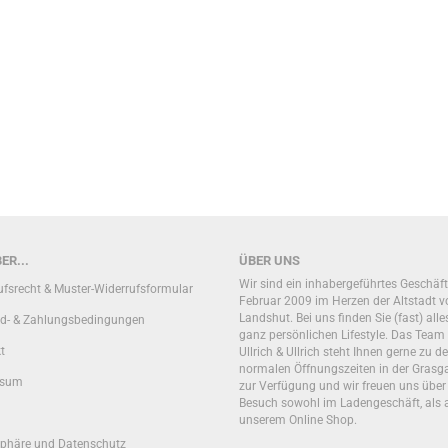
ER...
ÜBER UNS
Wir sind ein inhabergeführtes Geschäft
ufsrecht & Muster-Widerrufsformular
Februar 2009 im Herzen der Altstadt v
Landshut. Bei uns finden Sie (fast) alle
d- & Zahlungsbedingungen
ganz persönlichen Lifestyle. Das Team
t
Ullrich & Ullrich steht Ihnen gerne zu d
normalen Öffnungszeiten in der Grasg
ssum
zur Verfügung und wir freuen uns über
Besuch sowohl im Ladengeschäft, als 
unserem Online Shop.
sphäre und Datenschutz