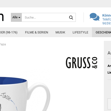
Suche...
Könne
Alle
Telef
9659
DER (98-176)
FILME & SERIEN
MUSIK
LIFESTYLE
GESCHEN
 Papa
A
Ar
Li