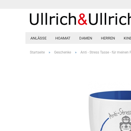
ANLÄSSE
HOAMAT
DAMEN
HERREN
KIN
»
»
Startseite
Geschenke
Anti - Stress Tasse - für meinen