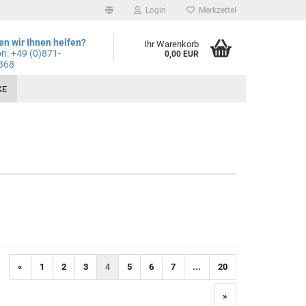
Login
Merkzettel
n wir Ihnen helfen?
Ihr Warenkorb
on: +49
(0)871-
0,00 EUR
368
KE
«
1
2
3
4
5
6
7
...
20
»