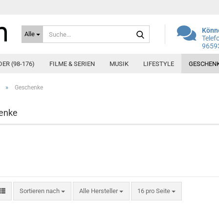
Suche...
Könne
Alle
Telef
9659
DER (98-176)
FILME & SERIEN
MUSIK
LIFESTYLE
GESCHEN
»
Geschenke
enke
Sortieren nach
pro Seite
Sortieren nach
Alle Hersteller
16 pro Seite