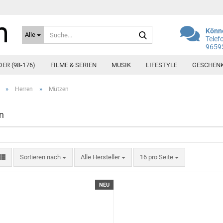
Suche...
Könne
Alle
Telef
9659
DER (98-176)
FILME & SERIEN
MUSIK
LIFESTYLE
GESCHEN
»
»
Herren
Mützen
n
Sortieren nach
pro Seite
Sortieren nach
Alle Hersteller
16 pro Seite
NEU