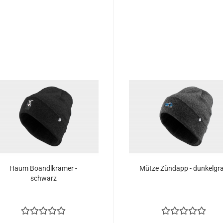
Haum Boandlkramer -
Mütze Zündapp - dunkelgr
schwarz