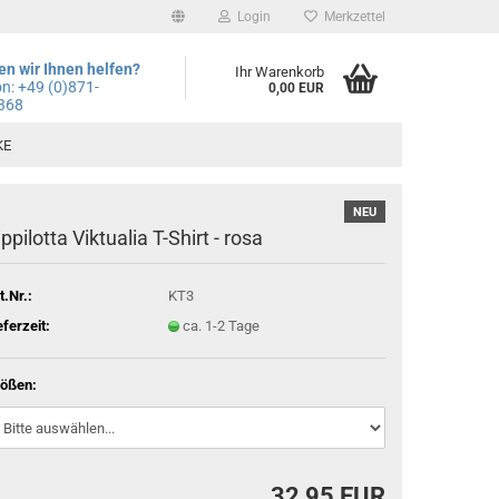
Login
Merkzettel
n wir Ihnen helfen?
Ihr Warenkorb
on: +49
(0)871-
0,00 EUR
368
KE
NEU
ippilotta Viktualia T-Shirt - rosa
t.Nr.:
KT3
eferzeit:
ca. 1-2 Tage
ößen:
32,95 EUR