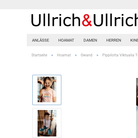
ANLÄSSE
HOAMAT
DAMEN
HERREN
KIN
»
»
»
Startseite
Hoamat
Gwand
Pippilotta Viktualia T-