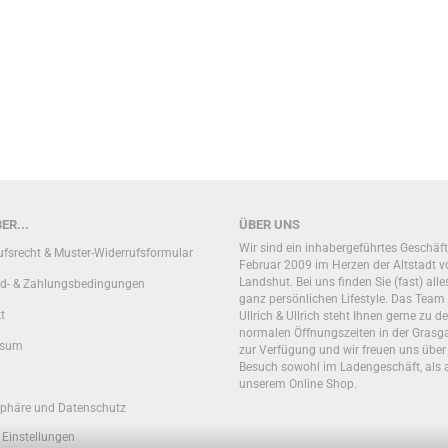
ER...
ÜBER UNS
Wir sind ein inhabergeführtes Geschäft
ufsrecht & Muster-Widerrufsformular
Februar 2009 im Herzen der Altstadt v
Landshut. Bei uns finden Sie (fast) alle
d- & Zahlungsbedingungen
ganz persönlichen Lifestyle. Das Team
t
Ullrich & Ullrich steht Ihnen gerne zu d
normalen Öffnungszeiten in der Grasg
ssum
zur Verfügung und wir freuen uns über
Besuch sowohl im Ladengeschäft, als 
unserem Online Shop.
sphäre und Datenschutz
 Einstellungen