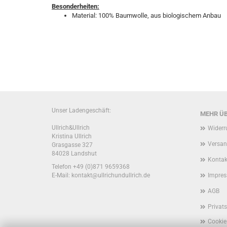
Besonderheiten:
Material: 100% Baumwolle, aus biologischem Anbau
Unser Ladengeschäft:
MEHR ÜB
Ullrich&Ullrich
Widerr
Kristina Ullrich
Versan
Grasgasse 327
84028 Landshut
Kontak
Telefon
+49 (0)871 9659368
E-Mail: kontakt@ullrichundullrich.de
Impre
AGB
Privat
Cookie