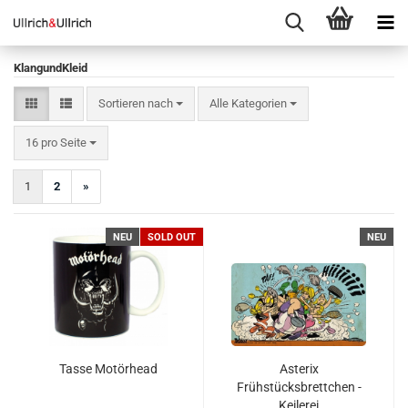
KlangundKleid
Sortieren nach
Sortieren nach
Alle Kategorien
pro Seite
16 pro Seite
1
2
»
NEU
SOLD OUT
NEU
Tasse Motörhead
Asterix
Frühstücksbrettchen -
Keilerei