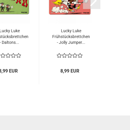
Lucky Luke
Lucky Luke
Lucky Luk
stücksbrettchen
Frühstücksbrettchen
Easyfit
- Daltons...
- Jolly Jumper...
To
8,99 EUR
8,99 EUR
29,9