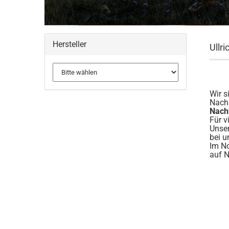
Hersteller
Ullr
Wir s
Nachh
Nachh
Für v
Unser
bei u
Im No
auf N
NEU
NEU