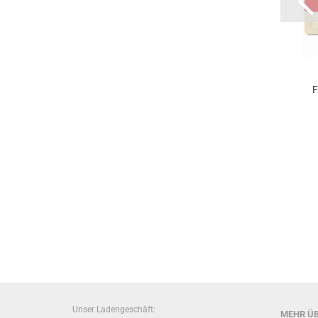
Untersetzer Lucky
Lucky Luke
Luke - Daltons auf
Untersetzer -
F
der...
Portrait
2,99 EUR
2,99 EUR
Unser Ladengeschäft:
MEHR ÜB