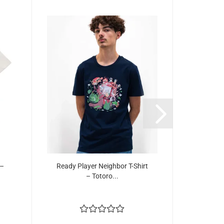
 –
Ready Player Neighbor T-Shirt
Jiji T-
– Totoro...